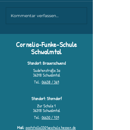
Theaterabend 🎭
Kommentar verfassen...
Burgfestspiele Bad Hersfeld
🎭
Cornelia-Funke-Schule
Schwalmtal
Standort: Brauerschwend
Sudetenstraße 3a
36318 Schwalmtal
Tel.:
06638 / 369
Standort: Storndorf
Zur Schule 1
36318 Schwalmtal
Tel.:
06630 / 739
Mail:
poststelle3301@schule.hessen.de