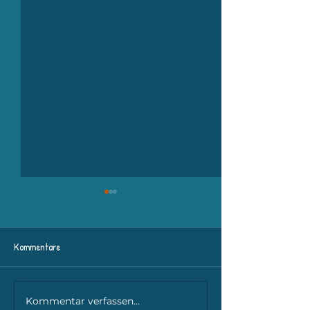
Kommentare
Theaterabend 🎭
Kommentar verfassen...
Burgfestspiele Bad Hersfeld