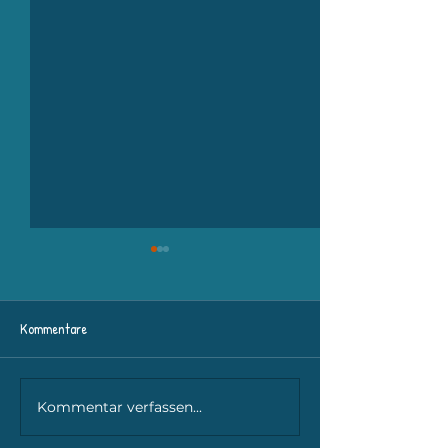
Kommentare
Theaterabend 🎭
Kommentar verfassen...
Burgfestspiele Bad Hersfeld
🎭